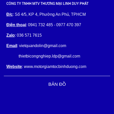
CÔNG TY TNHH MTV THƯƠNG MẠI LINH DUY PHÁT
Đ/c
: Số 4/5, KP 4, Phường An Phú, TPHCM
Điện thoại
: 0941 732 485 - 0977 470 397
Zalo
: 036 571 7615
Email
: vietquandolin@gmail.com
thietbicongnghiep.ldp@gmail.com
Website
: www.motorgiamtocbinhduong.com
BẢN ĐỒ