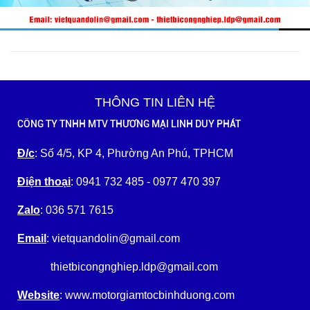
THÔNG TIN LIÊN HỆ
CÔNG TY TNHH MTV THƯƠNG MẠI LINH DUY PHÁT
Đ/c
: Số 4/5, KP 4, Phường An Phú, TPHCM
Điện thoại
: 0941 732 485 - 0977 470 397
Zalo
: 036 571 7615
Email
: vietquandolin@gmail.com
thietbicongnghiep.ldp@gmail.com
Website
: www.motorgiamtocbinhduong.com