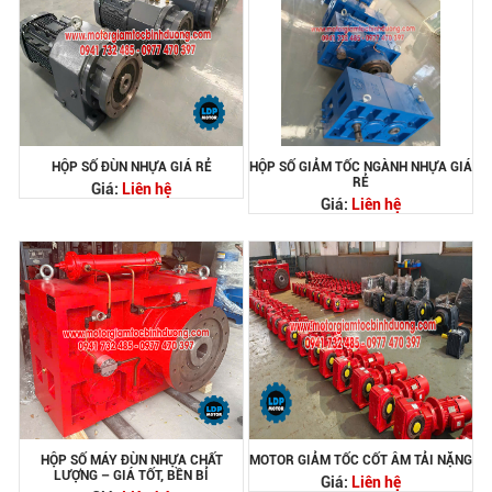
HỘP SỐ ĐÙN NHỰA GIÁ RẺ
HỘP SỐ GIẢM TỐC NGÀNH NHỰA GIÁ
RẺ
Giá:
Liên hệ
Giá:
Liên hệ
HỘP SỐ MÁY ĐÙN NHỰA CHẤT
MOTOR GIẢM TỐC CỐT ÂM TẢI NẶNG
LƯỢNG – GIÁ TỐT, BỀN BỈ
Giá:
Liên hệ