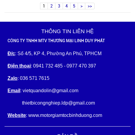
1
2
3
4
5
>
>>
THÔNG TIN LIÊN HỆ
CÔNG TY TNHH MTV THƯƠNG MẠI LINH DUY PHÁT
Đ/c
: Số 4/5, KP 4, Phường An Phú, TPHCM
Điện thoại
: 0941 732 485 - 0977 470 397
Zalo
: 036 571 7615
Email
: vietquandolin@gmail.com
thietbicongnghiep.ldp@gmail.com
Website
: www.motorgiamtocbinhduong.com