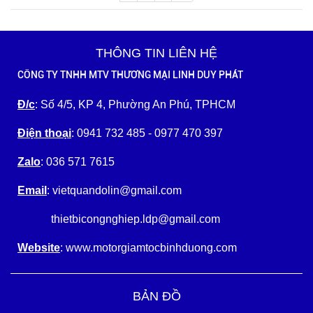
THÔNG TIN LIÊN HỆ
CÔNG TY TNHH MTV THƯƠNG MẠI LINH DUY PHÁT
Đ/c
: Số 4/5, KP 4, Phường An Phú, TPHCM
Điện thoại
: 0941 732 485 - 0977 470 397
Zalo
: 036 571 7615
Email
: vietquandolin@gmail.com
thietbicongnghiep.ldp@gmail.com
Website
: www.motorgiamtocbinhduong.com
BẢN ĐỒ