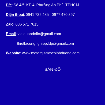
Đ/c
: Số 4/5, KP 4, Phường An Phú, TPHCM
Điện thoại
: 0941 732 485 - 0977 470 397
Zalo
: 036 571 7615
Email
: vietquandolin@gmail.com
thietbicongnghiep.ldp@gmail.com
Website
: www.motorgiamtocbinhduong.com
BẢN ĐỒ