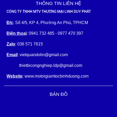
THÔNG TIN LIÊN HỆ
CÔNG TY TNHH MTV THƯƠNG MẠI LINH DUY PHÁT
Đ/c
: Số 4/5, KP 4, Phường An Phú, TPHCM
Điện thoại
: 0941 732 485 - 0977 470 397
Zalo
: 036 571 7615
Email
: vietquandolin@gmail.com
thietbicongnghiep.ldp@gmail.com
Website
: www.motorgiamtocbinhduong.com
BẢN ĐỒ