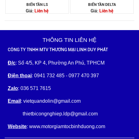
BIẾN TẦN LS
BIẾN TẦN DELTA
Giá:
Liên hệ
Giá:
Liên hệ
THÔNG TIN LIÊN HỆ
CÔNG TY TNHH MTV THƯƠNG MẠI LINH DUY PHÁT
Đ/c
: Số 4/5, KP 4, Phường An Phú, TPHCM
Điện thoại
: 0941 732 485 - 0977 470 397
Zalo
: 036 571 7615
Email
: vietquandolin@gmail.com
thietbicongnghiep.ldp@gmail.com
Website
: www.motorgiamtocbinhduong.com