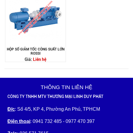
HỘP SỐ GIẢM TỐC CÔNG SUẤT LỚN
ROSSI
Giá:
Liên hệ
THÔNG TIN LIÊN HỆ
CÔNG TY TNHH MTV THƯƠNG MẠI LINH DUY PHÁT
Đ/c
: Số 4/5, KP 4, Phường An Phú, TPHCM
Điện thoại
: 0941 732 485 - 0977 470 397