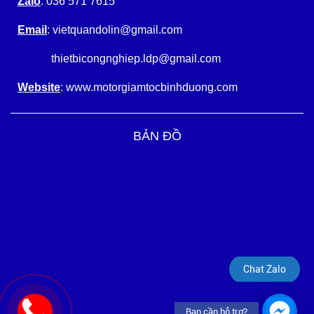
Zalo
: 036 571 7615
Email
: vietquandolin@gmail.com
thietbicongnghiep.ldp@gmail.com
Website
: www.motorgiamtocbinhduong.com
BẢN ĐỒ
Chat Zalo
Bạn cần hỗ trợ?