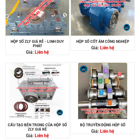
HỘP SỐ ZLY GIÁ RẺ - LINH DUY
HỘP SỐ CỐT ÂM CÔNG NGHIỆP
PHÁT
Giá:
Liên hệ
Giá:
Liên hệ
CẤU TẠO BÊN TRONG CỦA HỘP SỐ
BỘ TRUYỀN ĐỘNG HỘP SỐ
ZLY GIÁ RẺ
Giá:
Liên hệ
Giá:
Liên hệ