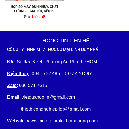
HỘP SỐ MÁY ĐÙN NHỰA CHẤT
LƯỢNG – GIÁ TỐT, BỀN BỈ
Giá:
Liên hệ
THÔNG TIN LIÊN HỆ
CÔNG TY TNHH MTV THƯƠNG MẠI LINH DUY PHÁT
Đ/c
: Số 4/5, KP 4, Phường An Phú, TPHCM
Điện thoại
: 0941 732 485 - 0977 470 397
Zalo
: 036 571 7615
Email
: vietquandolin@gmail.com
thietbicongnghiep.ldp@gmail.com
Website
: www.motorgiamtocbinhduong.com