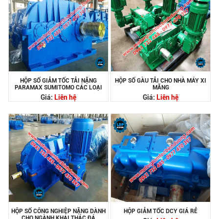
HỘP SỐ GIẢM TỐC TẢI NẶNG
HỘP SỐ GÀU TẢI CHO NHÀ MÁY XI
PARAMAX SUMITOMO CÁC LOẠI
MĂNG
Giá:
Liên hệ
Giá:
Liên hệ
HỘP SỐ CÔNG NGHIỆP NẶNG DÀNH
HỘP GIẢM TỐC DCY GIÁ RẺ
CHO NGÀNH KHAI THÁC ĐÁ