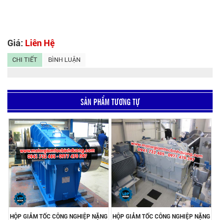
Giá:
Liên Hệ
CHI TIẾT
BÌNH LUẬN
SẢN PHẨM TƯƠNG TỰ
HỘP GIẢM TỐC CÔNG NGHIỆP NẶNG
HỘP GIẢM TỐC CÔNG NGHIỆP NẶNG