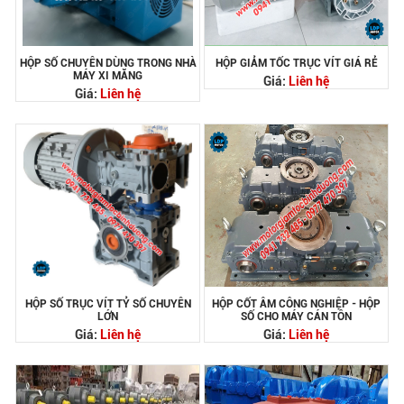
HỘP SỐ CHUYÊN DÙNG TRONG NHÀ
HỘP GIẢM TỐC TRỤC VÍT GIÁ RẺ
MÁY XI MĂNG
Giá:
Liên hệ
Giá:
Liên hệ
HỘP SỐ TRỤC VÍT TỶ SỐ CHUYÊN
HỘP CỐT ÂM CÔNG NGHIỆP - HỘP
LỚN
SỐ CHO MÁY CÁN TÔN
Giá:
Liên hệ
Giá:
Liên hệ