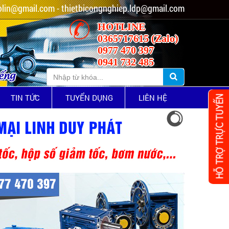
lin@gmail.com - thietbicongnghiep.ldp@gmail.com
HOTLINE
0365717615 (Zalo)
0977 470 397
0941 732 485
iếng
TIN TỨC
TUYỂN DỤNG
LIÊN HỆ