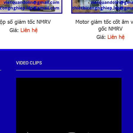
vietquandolin@gmail.com
vietquandolin@gma
icongnghiep.ldp@gmail.com
thietbicongnghiep.ldp@gma
ộp số giảm tốc NMRV
Motor giảm tốc cốt âm 
gốc NMRV
Giá:
Liên hệ
Giá:
Liên hệ
VIDEO CLIPS