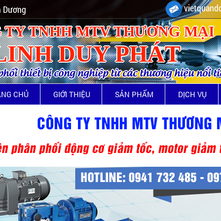
vietquando
nh Dương
 TY TNHH MTV THƯƠNG MẠI
LINH DUY PHÁT
ối thiết bị công nghiệp từ các thương hiệu nổi t
ANG CHỦ
GIỚI THIỆU
SẢN PHẨM
DỊCH VỤ