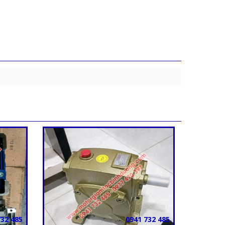
732 485
0941 732 485