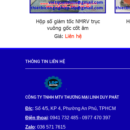
mail.com
vietquandolin@gmail.com
mail.com
thietbicongnghiep.ldp@gmail.com
thietb
MÃ ĐA
Hộp số giảm tốc NMRV trục
H
vuông gốc cốt âm
Giá:
Liên hệ
THÔNG TIN LIÊN HỆ
CÔNG TY TNHH MTV THƯƠNG MẠI LINH DUY PHÁT
Đ/c
: Số 4/5, KP 4, Phường An Phú, TPHCM
Điện thoại
: 0941 732 485 - 0977 470 397
Zalo
: 036 571 7615