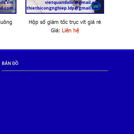
il.com
vietquandolin@gmail.com
il.com
thietbicongnghiep.ldp@gmail.com
thietbic
vuông
Hộp số giảm tốc trục vít giá rẻ
Hộp s
Giá:
Liên hệ
BẢN ĐỒ