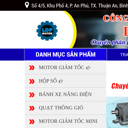
Số 4/5, Khu Phố 4, P. An Phú, TX. Thuận An, Bì
CÔNG
Chuyên phân ph
DANH MỤC SẢN PHẨM
TR
MOTOR GIẢM TỐC
HỘP SỐ
BÁNH XE NÂNG ĐIỆN
QUẠT THÔNG GIÓ
MOTOR GIẢM TỐC MINI